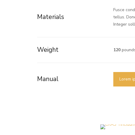
Fusce condi
Materials
tellus. Don
Integer soll
Weight
120
pound
Manual
Lorem i