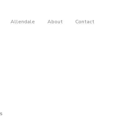
Allendale
About
Contact
us