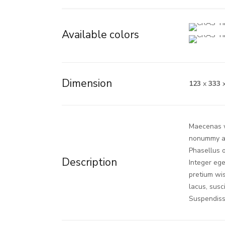
Available colors
Dimension
123
x
333
Maecenas wi
nonummy at,
Phasellus o
Description
Integer ege
pretium wis
lacus, susci
Suspendisse