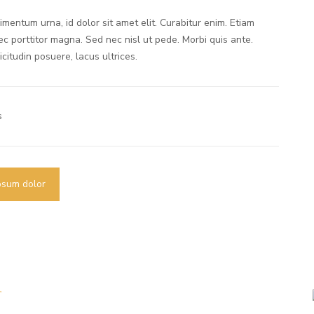
mentum urna, id dolor sit amet elit. Curabitur enim. Etiam
ec porttitor magna. Sed nec nisl ut pede. Morbi quis ante.
icitudin posuere, lacus ultrices.
s
psum dolor